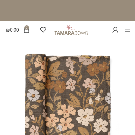
0
₪
0.00