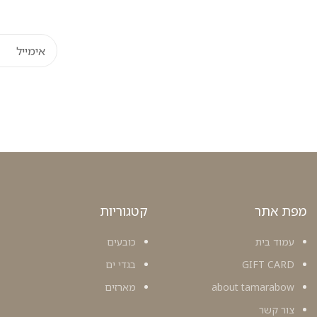
מפת אתר
קטגוריות
עמוד בית
כובעים
GIFT CARD
בגדי ים
about tamarabow
מארזים
צור קשר