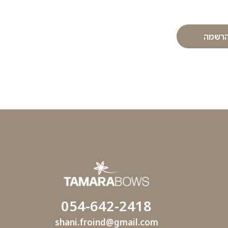
רשמה
054-642-2418
shani.froind@gmail.com