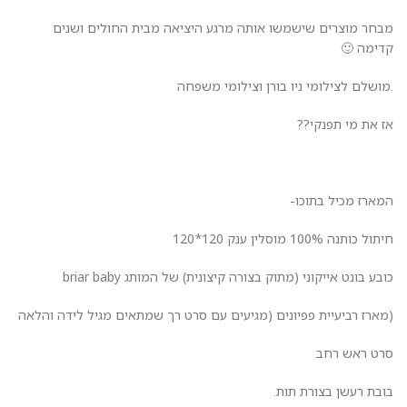
מבחר מוצרים שישמשו אותה מרגע היציאה מבית החולים ושנים
קדימה 🙂
.מושלם לצילומי ניו בורן וצילומי משפחה
אז את מי תפנקי??
המארז מכיל בתוכו-
חיתול כותנה 100% מוסלין ענק 120*120
כובע בונט אייקוני (מתוק בצורה קיצונית) של המותג briar baby
(מארז רביעיית פפיונים (מגיעים עם סרט רך שמתאים מגיל לידה והלאה
סרט ראש רחב
בובת רעשן בצורת תות.