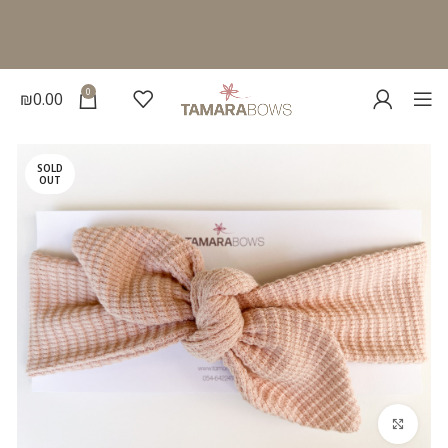
0
₪
0.00
SOLD
OUT
להגדלת התמונה