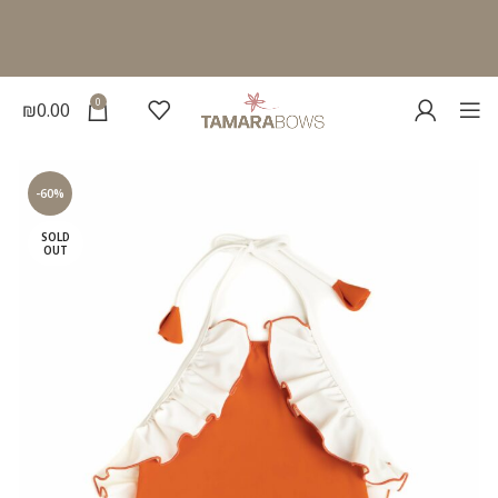
0
₪
0.00
-60%
SOLD
OUT