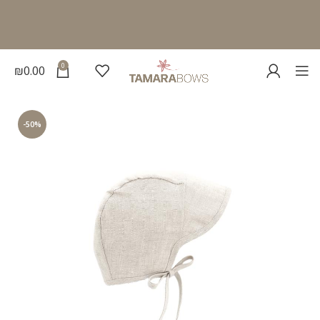
0
₪
0.00
-50%