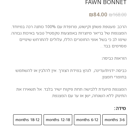
FAWN BONNET
₪
84.00
₪
168.00
הרכב: מעטפת פשתן וקישוט, מרופדת עם 100% כותנה רכה במיוחד.
המצנפות של בריאר מיוצרות באמצעות טקסטיל טבעי באיכות גבוהה.
שימו לב כי בשל אופי החומרים הללו, עלולים להתרחש שינויים
מסוימים בבד. .
הוראות כביסה:
כביסה ידנית/עדינה, לגהץ במידת הצורך. אין להלבין או להשתמש
בחומרי חמצון.
המצנפת מיועדת ללבישה תחת פיקוח ישיר בלבד. אל תשאירו את
התינוק ללא השגחה, ישן או ער עם המצנפת.
מידה
18-12 months
12-18 months
6-12 months
3-6 months