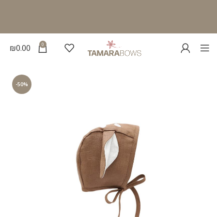
0
₪
0.00
-50%