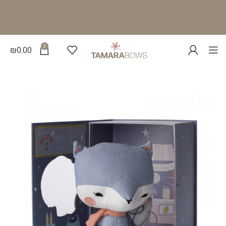
0
₪
0.00