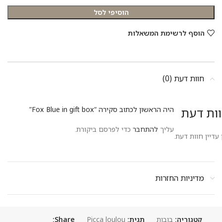
הוסיפי לסל
הוסף לרשימת המשאלות
חוות דעת (0)
ות דעת
היה הראשון לכתוב סקירה “Fox Blue in gift box”
עליך
להתחבר
כדי לפרסם ביקורת.
 עדיין חוות דעת.
מדיניות החזרות
קטגוריה:
בובות
תגית:
Picca loulou
Share: