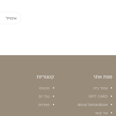
מפת אתר
קטגוריות
עמוד בית
כובעים
GIFT CARD
בגדי ים
about tamarabow
מארזים
צור קשר