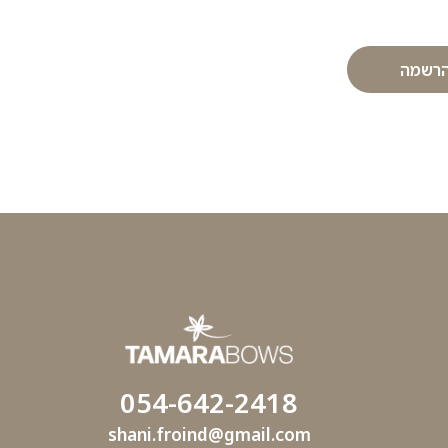
רשמה
054-642-2418
shani.froind@gmail.com