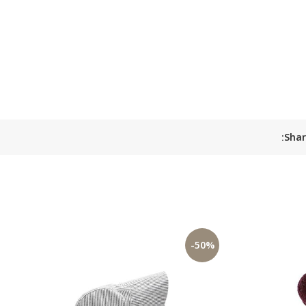
Shar
-50%