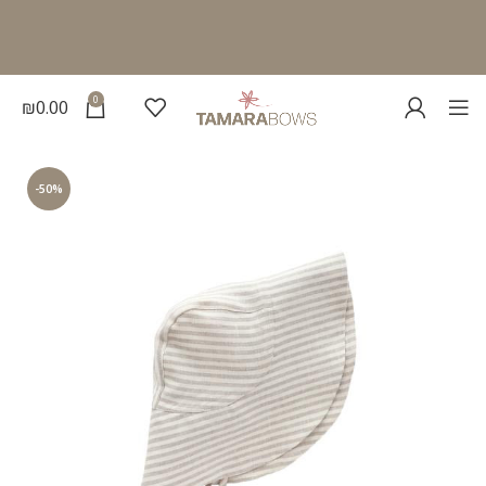
0
₪
0.00
-50%