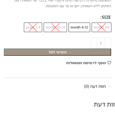
המצנפת מיועדת ללבישה תחת פיקוח ישיר בלבד. אל תשאירו את
התינוק ללא השגחה, ישן או ער עם המצנפת.
SIZE
2-4 years
12-24 month
6-12 month
3-6 month
הוסיפי לסל
הוסף לרשימת המשאלות
חוות דעת (0)
ות דעת